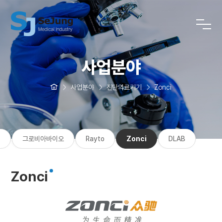
사업분야
사업분야
진단의료기기
Zonci
T
그로비아바이오
Rayto
Zonci
DLAB
Zonci